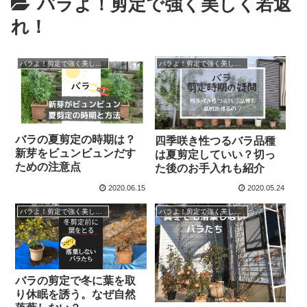
バラよ！剪定で強く美しく若返
れ！
バラよ！剪定で強く美しく若返れ！
バラよ！剪定で強く美しく若返れ！
バラの夏剪定の時期は？
四季咲き性つるバラ品種
新芽をビュンビュンだす
は夏剪定していい？切っ
ための注意点
た後のお手入れも紹介
2020.06.15
2020.05.24
バラよ！剪定で強く美しく若返れ！
バラよ！剪定で強く美しく若返れ！
バラの剪定で冬に葉を取
り休眠を誘う。なぜ自然