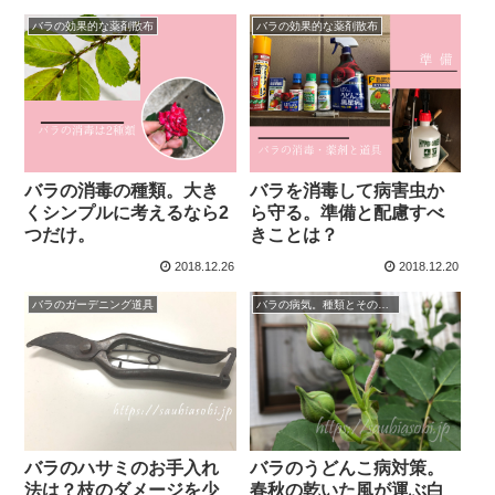
バラの効果的な薬剤散布
バラの効果的な薬剤散布
バラの消毒の種類。大き
バラを消毒して病害虫か
くシンプルに考えるなら2
ら守る。準備と配慮すべ
つだけ。
きことは？
2018.12.26
2018.12.20
バラのガーデニング道具
バラの病気。種類とその予防と治療の方法は？
バラのハサミのお手入れ
バラのうどんこ病対策。
法は？枝のダメージを少
春秋の乾いた風が運ぶ白