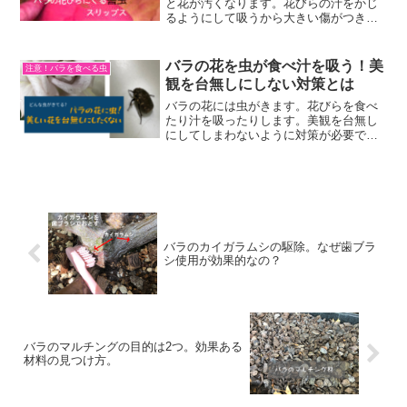
と花が汚くなります。花びらの汁をかじ
るようにして吸うから大きい傷がつきシ
ミになるのです。いろんな雑草や花がら
にも寄生するという。バラからスリップ
スを予防したり駆除するためにできる方
バラの花を虫が食べ汁を吸う！美
注意！バラを食べる虫
法を紹介します。
観を台無しにしない対策とは
バラの花には虫がきます。花びらを食べ
たり汁を吸ったりします。美観を台無し
にしてしまわないように対策が必要で
す。完全な駆除はむずかしく、どこらへ
んをよしとするか決めるのがカギ。バラ
の花の虫への対処の方法をお伝えしま
す。自分流を見つけてくださいね
バラのカイガラムシの駆除。なぜ歯ブラ
シ使用が効果的なの？
バラのマルチングの目的は2つ。効果ある
材料の見つけ方。