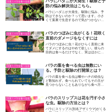
バラにハダニが大発生！駆除と予
注意！バラを食べる虫
できることを紹介します。
防の悩み解決法はこちら。
バラにハダニが大発生。駆除に悩み、予
防はできないのか？って思います。小さ
くて葉裏で生息するので気がつかないう
ちに短期間で増殖します。待ったなしの
処置が必要です。バラにハダニを発見し
たらやるべき手順と発生しにくくする方
バラのつぼみに虫がくる！花咲く
注意！バラを食べる虫
法についてお伝えします。
直前のダメージをなくすには
バラのつぼみに虫！花がひらく直前に来
てダメにするのはやめて欲しい。彼らの
目的は食べるだけでなく、実はほかにも
理由があるのです。ともあれバラのつぼ
みに虫が、なにか悪さしていて咲かない
なら対策をしなければならないです。さ
バラの葉を食べる虫は無数にい
注意！バラを食べる虫
て、その方法とは？
る。予防と駆除の打開策とは？
バラの葉を食べる虫は蛾やハチの幼虫な
ど数知れず。食べられていてもその主が
見つからないこともありながら食べ方か
らおおかた判断することができます。予
防と駆除でバラの葉を食べる虫からしっ
かり守りましょう。打開策はいくつかあ
バラのスリップスは花を汚す小さ
注意！バラを食べる虫
ります。ご紹介しますね。
な虫。駆除の方法とは？
バラにスリップス(別名アザミウマ)がくる