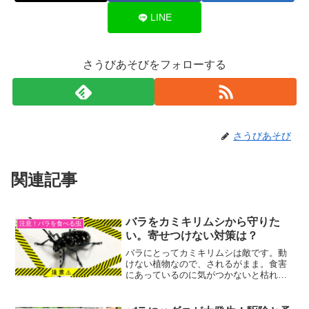
LINE
さうびあそびをフォローする
さうびあそび
関連記事
バラをカミキリムシから守りた
注意！バラを食べる虫
い。寄せつけない対策は？
バラにとってカミキリムシは敵です。動
けない植物なので、されるがまま。食害
にあっているのに気がつかないと枯れる
ことだってあるんです。なので、私たち
が観察し保護しなければなりません。バ
ラをカミキリムシの被害から守るために