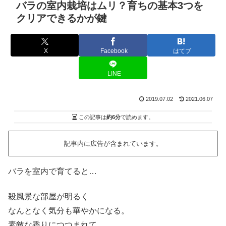
バラの室内栽培はムリ？育ちの基本3つを
クリアできるかが鍵
X
Facebook
はてブ
LINE
2019.07.02
2021.06.07
この記事は
約6分
で読めます。
記事内に広告が含まれています。
バラを室内で育てると…
殺風景な部屋が明るく
なんとなく気分も華やかになる。
素敵な香りにつつまれて。。。