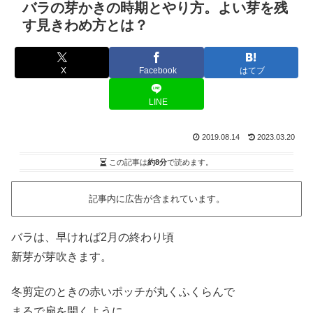
バラの芽かきの時期とやり方。よい芽を残
す見きわめ方とは？
X
Facebook
はてブ
LINE
2019.08.14
2023.03.20
この記事は
約8分
で読めます。
記事内に広告が含まれています。
バラは、早ければ2月の終わり頃
新芽が芽吹きます。
冬剪定のときの赤いポッチが丸くふくらんで
まるで扇を開くように